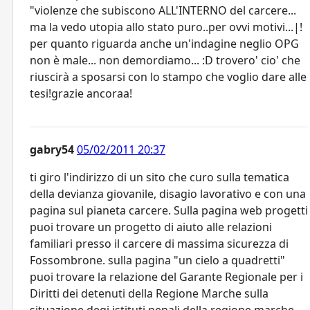
"violenze che subiscono ALL'INTERNO del carcere...
ma la vedo utopia allo stato puro..per ovvi motivi...|!
per quanto riguarda anche un'indagine neglio OPG
non è male... non demordiamo... :D trovero' cio' che
riuscirà a sposarsi con lo stampo che voglio dare alle
tesi!grazie ancoraa!
gabry54
05/02/2011 20:37
ti giro l'indirizzo di un sito che curo sulla tematica
della devianza giovanile, disagio lavorativo e con una
pagina sul pianeta carcere. Sulla pagina web progetti
puoi trovare un progetto di aiuto alle relazioni
familiari presso il carcere di massima sicurezza di
Fossombrone. sulla pagina "un cielo a quadretti"
puoi trovare la relazione del Garante Regionale per i
Diritti dei detenuti della Regione Marche sulla
situazione degi istituti penali della regione marche.