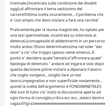
triennale,(incentrata sulla condizione dei disabili
oggi),di affrontare il tema vastissimo del
carcere!Ottima scelta sicuramente... il porblema che
e' cosi ampio che devo iniziare a fare una cernita!
Praticamente,per la laurea magistrale, ho optato per
una tesi sperimentale, incentrata su interviste ai
detenuti,(consapevole di addentrarmi in un percorso
molto arduo !)Sono determinatissima nel voler "dar
voce" a cio' che troppo spesso viene omesso..Il
punto e' decidere quale"tematica"affrontare,quale"
tipologia di detenuto " andare ad ingare,e solo dopo
questa decisione potrei iniziare a dipanare il lavoro
che voglio svolgere... (voglio fare un bel
lavoro,impegnativo e non superficiale ovviamente...
quindi la scelta dell'argomento è FONDAMNETALE!)
Alla luce di tutto cio' inizio la discussione aperta ad
ogni forma di consiglio,critica ecc ecc...dateci dentro
ragazzi!!!grazieeeeeeeeeeeeeeeeeeeeeeeeeeeeeeeee