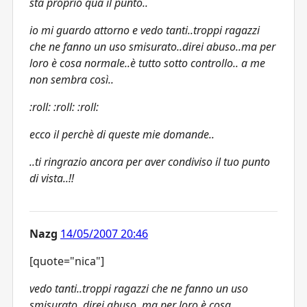
sta proprio qua il punto..
io mi guardo attorno e vedo tanti..troppi ragazzi
che ne fanno un uso smisurato..direi abuso..ma per
loro è cosa normale..è tutto sotto controllo.. a me
non sembra così..
:roll: :roll: :roll:
ecco il perchè di queste mie domande..
..ti ringrazio ancora per aver condiviso il tuo punto
di vista..!!
Nazg
14/05/2007 20:46
[quote="nica"]
vedo tanti..troppi ragazzi che ne fanno un uso
smisurato..direi abuso..ma per loro è cosa