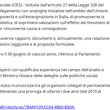
ale (CIES) - istituita dall'articolo 27 della Legge 328 del
collegamento con analoghe iniziative nell'ambito dell'Unione
a povertà e sull'emarginazione in Italia, di promuoverne la
ubblica, di esprimere valutazioni sull'effetto dei fenomeni di
per rimuoverne cause e conseguenze.
 Governo rapporti, documenti e, annualmente, una relazione
clusioni raggiunte e le proposte formulate.
ro il 30 giugno di ciascun anno, riferisce al Parlamento
erti con qualificata esperienza nel campo dell'analisi e
 Ministro titolare delle deleghe sulle politiche sociali.
stata riconosciuta tra gli organismi collegali di permanent
 ottenendo una proroga di ulteriori due anni (dal 2010 al
/NR/rdonlyres/784A9109-EC64-4B60-B30A-