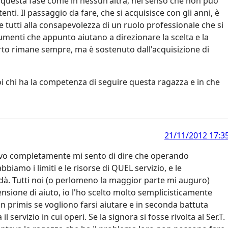
in questa fase come in nessun'altra, nel senso che non può
enti. Il passaggio da fare, che si acquisisce con gli anni, è
e tutti alla consapevolezza di un ruolo professionale che si
umenti che appunto aiutano a direzionare la scelta e la
erto rimane sempre, ma è sostenuto dall'acquisizione di
i chi ha la competenza di seguire questa ragazza e in che
21/11/2012 17:3
rovo completamente mi sento di dire che operando
bbiamo i limiti e le risorse di QUEL servizio, e le
dà. Tutti noi (o perlomeno la maggior parte mi auguro)
ensione di aiuto, io l'ho scelto molto semplicisticamente
in primis se vogliono farsi aiutare e in seconda battuta
 servizio in cui operi. Se la signora si fosse rivolta al Ser.T.