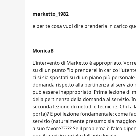
marketto_1982
e per te cosa vuol dire prenderla in carico qu
MonicaB
L'intervento di Marketto è appropriato. Vorre
su di un punto "io prenderei in carico l'utent
ci si sia spostati su di un piano più personal
domanda rispetto alla pertinenza al servizi
può essere inappropriato. Prima lezione di m
della pertinenza della domanda al servizio. 
seconda lezione di metodi e tecniche: Chi fa
porta)? E poi lezione fondamentale: come fac
servizio (naturalmente presumo sia maggiore
a suo favore????? Se il problema è l'alcoldipende
non il servizio sociale dell'ente locale