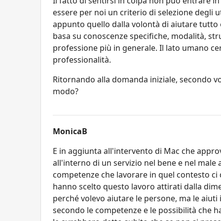
Il fatto di sentirsi in colpa non può entrare 
essere per noi un criterio di selezione degli ut
appunto quello dalla volontà di aiutare tutto 
basa su conoscenze specifiche, modalità, str
professione più in generale. Il lato umano c
professionalità.
Ritornando alla domanda iniziale, secondo vo
modo?
MonicaB
E in aggiunta all'intervento di Mac che app
all'interno di un servizio nel bene e nel male a
competenze che lavorare in quel contesto ci 
hanno scelto questo lavoro attirati dalla dim
perché volevo aiutare le persone, ma le aiuti 
secondo le competenze e le possibilità che ha il