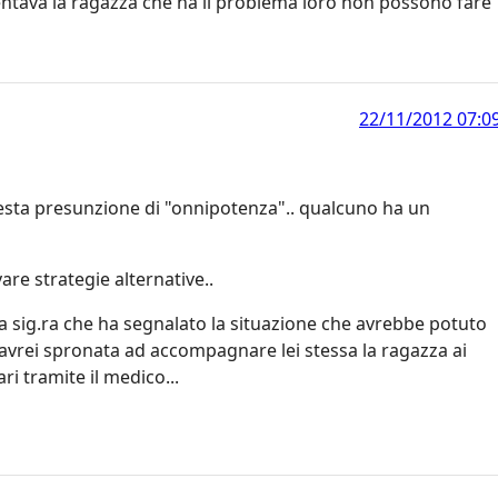
entava la ragazza che ha il problema loro non possono fare
22/11/2012 07:0
questa presunzione di "onnipotenza".. qualcuno ha un
re strategie alternative..
lla sig.ra che ha segnalato la situazione che avrebbe potuto
l'avrei spronata ad accompagnare lei stessa la ragazza ai
ri tramite il medico...