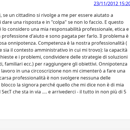
23/11/2012 15:2
, se un cittadino si rivolge a me per essere aiutato a
 dare una risposta e in "colpa" se non lo faccio. E questo
lo considero una mia responsabilità professionale, etica e
professione d'aiuto e sono pagata per farlo. Il problema è
sa onnipotenza. Competenza è la nostra professionalità (
ia il contesto amministrativo in cui mi trovo): la capacità
ieste e i problemi, condividere delle strategie di soluzioni
ti, familiari ecc.) per raggiungere gli obiettivi. Onnipotenza
se lavoro in una circoscrizione non mi cimenterò a fare una
 scarsa professionalità è non svolgere nessuna delle
 blocco la signora perché quello che mi dice non è di mia
er.T che sta in via …. e arrivederci - il tutto in non più di 5