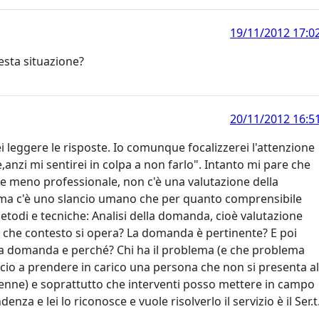
19/11/2012 17:0
esta situazione?
20/11/2012 16:5
i leggere le risposte. Io comunque focalizzerei l'attenzione
e,anzi mi sentirei in colpa a non farlo". Intanto mi pare che
e e meno professionale, non c'è una valutazione della
o ma c'è uno slancio umano che per quanto comprensibile
etodi e tecniche: Analisi della domanda, cioè valutazione
In che contesto si opera? La domanda è pertinente? E poi
 la domanda e perché? Chi ha il problema (e che problema
cio a prendere in carico una persona che non si presenta al
nne) e soprattutto che interventi posso mettere in campo
nza e lei lo riconosce e vuole risolverlo il servizio è il Ser.t