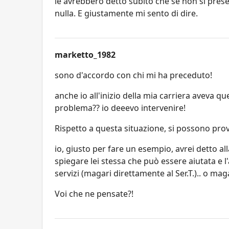
le avrebbero detto subito che se non si pres
nulla. E giustamente mi sento di dire.
marketto_1982
sono d'accordo con chi mi ha preceduto!
anche io all'inizio della mia carriera aveva 
problema?? io deeevo intervenire!
Rispetto a questa situazione, si possono prova
io, giusto per fare un esempio, avrei detto a
spiegare lei stessa che può essere aiutata e 
servizi (magari direttamente al Ser.T.).. o maga
Voi che ne pensate?!