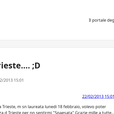
Il portale deg
este.... ;D
2/2013 15:01
22/02/2013 15:0
a Trieste, m sn laureata lunedi 18 febbraio, volevo poter
a d Trieste per nn sentirmi "Spaesata" Grazie mille a tutte..