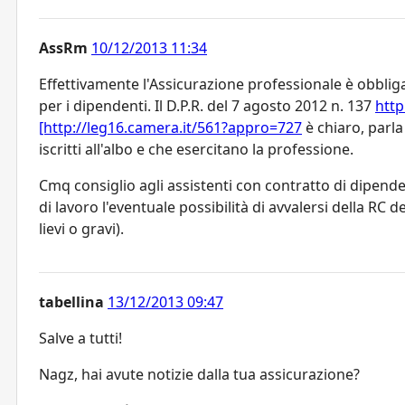
AssRm
10/12/2013 11:34
Effettivamente l'Assicurazione professionale è obbligat
per i dipendenti. Il D.P.R. del 7 agosto 2012 n. 137
http
[http://leg16.camera.it/561?appro=727
è chiaro, parla
iscritti all'albo e che esercitano la professione.
Cmq consiglio agli assistenti con contratto di dipende
di lavoro l'eventuale possibilità di avvalersi della RC 
lievi o gravi).
tabellina
13/12/2013 09:47
Salve a tutti!
Nagz, hai avute notizie dalla tua assicurazione?