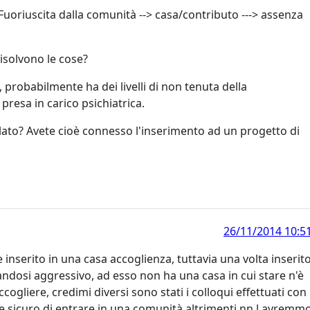
Fuoriuscita dalla comunità --> casa/contributo ---> assenza
risolvono le cose?
, probabilmente ha dei livelli di non tenuta della
 presa in carico psichiatrica.
arlato? Avete cioè connesso l'inserimento ad un progetto di
26/11/2014 10:5
inserito in una casa accoglienza, tuttavia una volta inserit
ndosi aggressivo, ad esso non ha una casa in cui stare n'è
ogliere, credimi diversi sono stati i colloqui effettuati con 
e sicuro di entrare in una comunità altrimenti nn l avremm