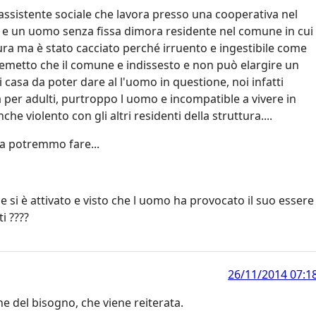
 assistente sociale che lavora presso una cooperativa nel
C e un uomo senza fissa dimora residente nel comune in cui
ura ma è stato cacciato perché irruento e ingestibile come
emetto che il comune e indissesto e non può elargire un
casa da poter dare al l'uomo in questione, noi infatti
 per adulti, purtroppo l uomo e incompatible a vivere in
he violento con gli altri residenti della struttura....
sa potremmo fare...
e si è attivato e visto che l uomo ha provocato il suo essere
i ????
26/11/2014 07:1
e del bisogno, che viene reiterata.