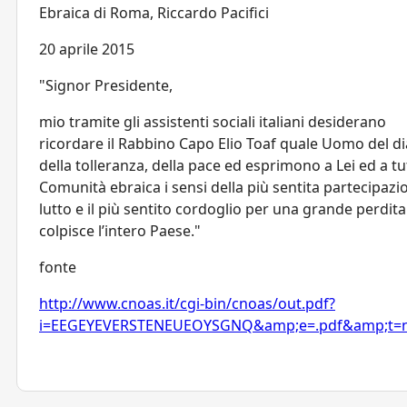
Ebraica di Roma, Riccardo Pacifici
20 aprile 2015
"Signor Presidente,
mio tramite gli assistenti sociali italiani desiderano
ricordare il Rabbino Capo Elio Toaf quale Uomo del di
della tolleranza, della pace ed esprimono a Lei ed a tu
Comunità ebraica i sensi della più sentita partecipazi
lutto e il più sentito cordoglio per una grande perdit
colpisce l’intero Paese."
fonte
http://www.cnoas.it/cgi-bin/cnoas/out.pdf?
i=EEGEYEVERSTENEUEOYSGNQ&amp;e=.pdf&amp;t=no