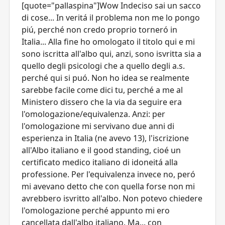
[quote="pallaspina"]Wow Indeciso sai un sacco
di cose... In veritá il problema non me lo pongo
piú, perché non credo proprio torneró in
Italia... Alla fine ho omologato il titolo qui e mi
sono iscritta all'albo qui, anzi, sono isvritta sia a
quello degli psicologi che a quello degli a.s.
perché qui si puó. Non ho idea se realmente
sarebbe facile come dici tu, perché a me al
Ministero dissero che la via da seguire era
l'omologazione/equivalenza. Anzi: per
l'omologazione mi servivano due anni di
esperienza in Italia (ne avevo 13), l'iscrizione
all'Albo italiano e il good standing, cioé un
certificato medico italiano di idoneitá alla
professione. Per l'equivalenza invece no, peró
mi avevano detto che con quella forse non mi
avrebbero isvritto all'albo. Non potevo chiedere
l'omologazione perché appunto mi ero
cancellata dall'albo italiano. Ma... con