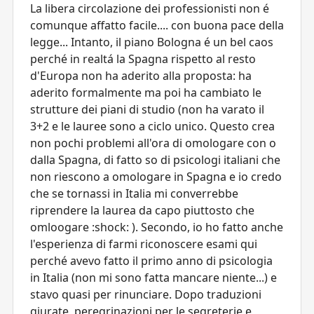
La libera circolazione dei professionisti non é
comunque affatto facile.... con buona pace della
legge... Intanto, il piano Bologna é un bel caos
perché in realtá la Spagna rispetto al resto
d'Europa non ha aderito alla proposta: ha
aderito formalmente ma poi ha cambiato le
strutture dei piani di studio (non ha varato il
3+2 e le lauree sono a ciclo unico. Questo crea
non pochi problemi all'ora di omologare con o
dalla Spagna, di fatto so di psicologi italiani che
non riescono a omologare in Spagna e io credo
che se tornassi in Italia mi converrebbe
riprendere la laurea da capo piuttosto che
omloogare :shock: ). Secondo, io ho fatto anche
l'esperienza di farmi riconoscere esami qui
perché avevo fatto il primo anno di psicologia
in Italia (non mi sono fatta mancare niente...) e
stavo quasi per rinunciare. Dopo traduzioni
giurate, peregrinazioni per le segreterie e