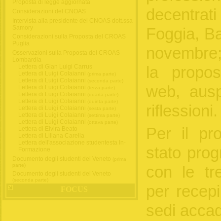
Proposta di legge aggiornata
decentrat
Considerazioni del CNOAS
Intervista alla presidente del CNOAS dott.ssa
Samory
Foggia, Ba
Considerazioni sulla Proposta del CROAS
Puglia
novembre; 
Osservazioni sulla Proposta del CROAS
Lombardia
Lettera di Gian Luigi Carrus
la propos
Lettera di Luigi Colaianni
(prima parte)
Lettera di Luigi Colaianni
(seconda parte)
web, aus
Lettera di Luigi Colaianni
(terza parte)
Lettera di Luigi Colaianni
(quarta parte)
Lettera di Luigi Colaianni
(quinta parte)
riflessioni.
Lettera di Luigi Colaianni
(sesta parte)
Lettera di Luigi Colaianni
(settima parte)
Lettera di Luigi Colaianni
(ottava parte)
Per il pr
Lettera di Elvira Beato
Lettera di Liliana Carella
Lettera dell'associazione studentesta In-
stato pro
Formazione
Documento degli studenti del Veneto
(prima
parte)
con le tre
Documento degli studenti del Veneto
(seconda parte)
per recepi
FOCUS
sedi accad