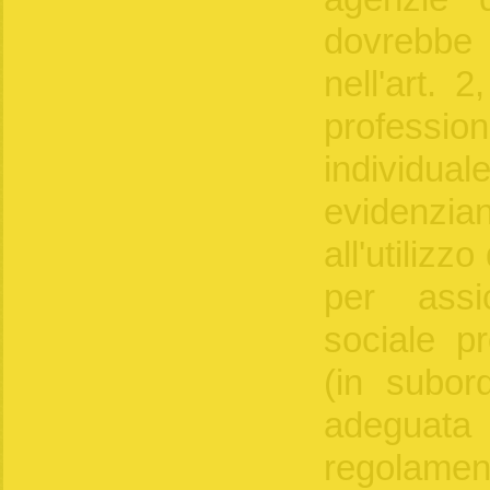
dovrebbe 
nell'art. 2
profess
individu
evidenz
all'utilizzo
per assic
sociale pr
(in subor
adeguat
regolament