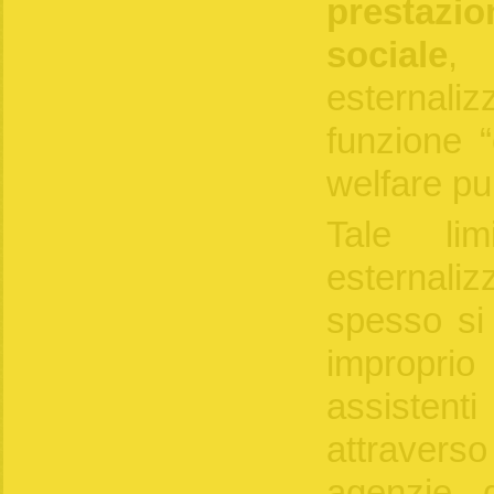
prestazio
sociale
,
esternali
funzione “
welfare pu
Tale lim
esternali
spesso si 
impropri
assistent
attraver
agenzie d