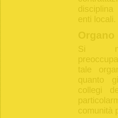
disciplina
enti locali.
Organo d
Si ma
preoccupa
tale orga
quanto g
collegi de
particolar
comunità p