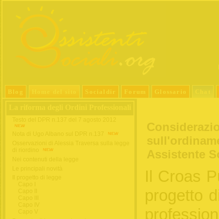
Blog
Home del sito
Socialdir
Forum
Glossario
Chat
La riforma degli Ordini Professionali
Testo del DPR n.137 del 7 agosto 2012
Considerazio
Nota di Ugo Albano sul DPR n.137
sull'ordinam
Osservazioni di Alessia Traversa sulla legge
di riordino
Assistente S
Nei contenuti della legge
Le principali novità
Il Croas P
Il progetto di legge
Capo I
progetto d
Capo II
Capo III
Capo IV
professio
Capo V