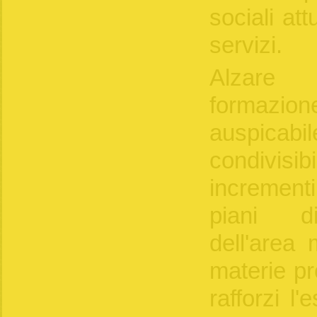
sociali att
servizi.
Alzare l
formazi
auspicab
condivis
increment
piani did
dell'area 
materie pr
rafforzi l'