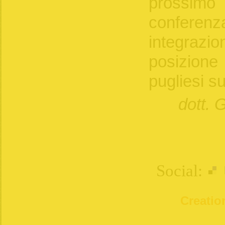
prossimo 
conferenz
integraz
posizion
pugliesi s
dott. 
Social:
Creation