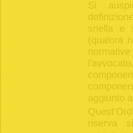
Si auspi
definizio
snella e 
(qualora n
normativ
l'avvo
componente
component
aggiunto a
Quest'Or
riserva s