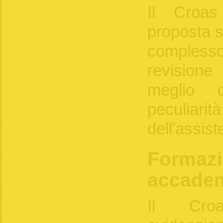
Il Croas
proposta s
comples
revisione 
meglio d
peculiar
dell'assist
Formaz
accade
Il Cro