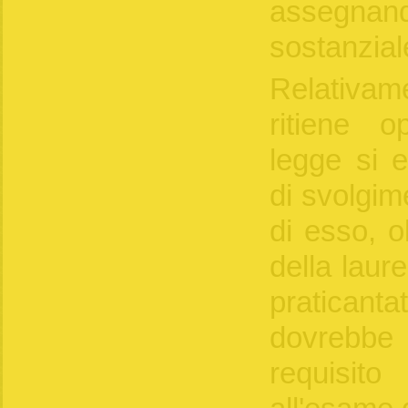
assegn
sostanzial
Relativame
ritiene o
legge si e
di svolgim
di esso, o
della laur
praticanta
dovrebbe
requisi