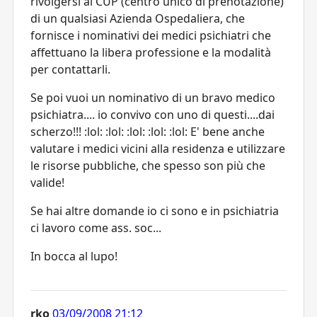
rivolgersi al CUP (centro unico di prenotazione)
di un qualsiasi Azienda Ospedaliera, che
fornisce i nominativi dei medici psichiatri che
affettuano la libera professione e la modalità
per contattarli.
Se poi vuoi un nominativo di un bravo medico
psichiatra.... io convivo con uno di questi....dai
scherzo!!! :lol: :lol: :lol: :lol: :lol: E' bene anche
valutare i medici vicini alla residenza e utilizzare
le risorse pubbliche, che spesso son più che
valide!
Se hai altre domande io ci sono e in psichiatria
ci lavoro come ass. soc...
In bocca al lupo!
rko
03/09/2008 21:12