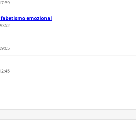
17:59
nalfabetismo emozional
20:52
09:05
12:45