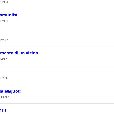
21:04
 comunità
13:01
15:13
amento di un vicino
14:09
23:38
iale&quot;
 08:05
nti)