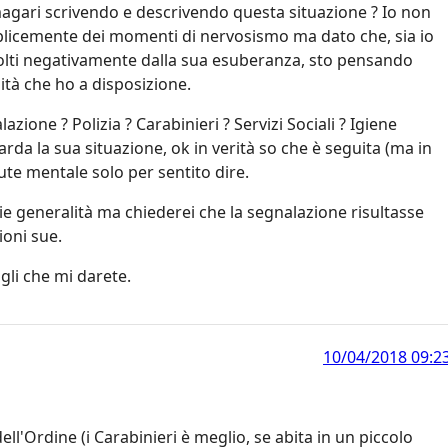
agari scrivendo e descrivendo questa situazione ? Io non
plicemente dei momenti di nervosismo ma dato che, sia io
volti negativamente dalla sua esuberanza, sto pensando
tà che ho a disposizione.
zione ? Polizia ? Carabinieri ? Servizi Sociali ? Igiene
arda la sua situazione, ok in verità so che è seguita (ma in
ute mentale solo per sentito dire.
ie generalità ma chiederei che la segnalazione risultasse
ioni sue.
igli che mi darete.
10/04/2018 09:2
ll'Ordine (i Carabinieri è meglio, se abita in un piccolo