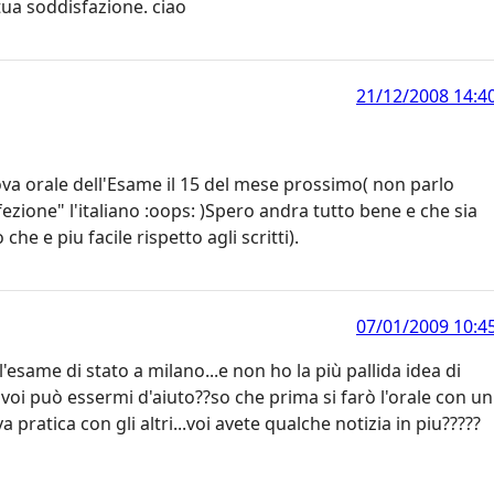
 tua soddisfazione. ciao
21/12/2008 14:4
ova orale dell'Esame il 15 del mese prossimo( non parlo
ezione" l'italiano :oops: )Spero andra tutto bene e che sia
he e piu facile rispetto agli scritti).
07/01/2009 10:4
'esame di stato a milano...e non ho la più pallida idea di
 voi può essermi d'aiuto??so che prima si farò l'orale con un
ratica con gli altri...voi avete qualche notizia in piu?????