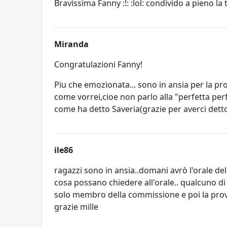
Bravissima Fanny :!: :lol: condivido a pieno la
Miranda
Congratulazioni Fanny!
Piu che emozionata... sono in ansia per la pr
come vorrei,cioe non parlo alla "perfetta perf
come ha detto Saveria(grazie per averci detto c
ile86
ragazzi sono in ansia..domani avrò l'orale dell
cosa possano chiedere all'orale.. qualcuno di
solo membro della commissione e poi la prova p
grazie mille