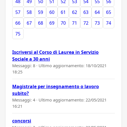
48
49
50
51
52
53
54
55
56
57
58
59
60
61
62
63
64
65
66
67
68
69
70
71
72
73
74
75
Iscriversi al Corso di Laurea in Servizio
Sociale a 30 anni
Messaggi: 8 · Ultimo aggiornamento:
18/10/2021
18:25
Magistrale per insegnamento o lavoro
subito?
Messaggi: 4 · Ultimo aggiornamento:
22/05/2021
16:21
concorsi