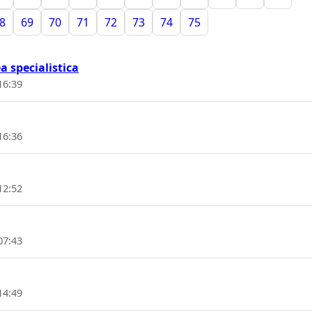
8
69
70
71
72
73
74
75
a specialistica
16:39
16:36
12:52
07:43
14:49