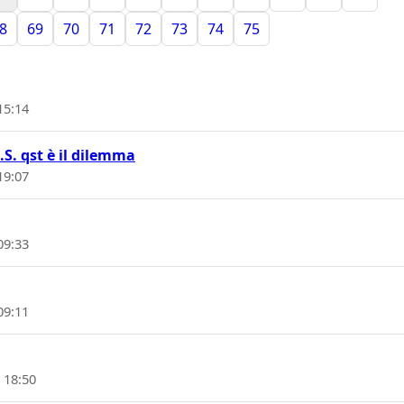
8
69
70
71
72
73
74
75
15:14
S. qst è il dilemma
19:07
09:33
09:11
 18:50