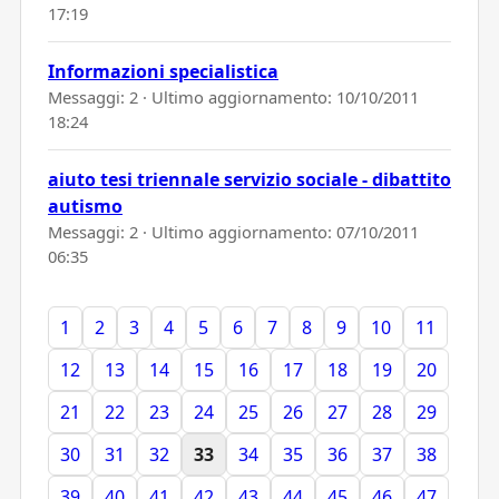
17:19
Informazioni specialistica
Messaggi: 2 · Ultimo aggiornamento:
10/10/2011
18:24
aiuto tesi triennale servizio sociale - dibattito
autismo
Messaggi: 2 · Ultimo aggiornamento:
07/10/2011
06:35
1
2
3
4
5
6
7
8
9
10
11
12
13
14
15
16
17
18
19
20
21
22
23
24
25
26
27
28
29
30
31
32
33
34
35
36
37
38
39
40
41
42
43
44
45
46
47