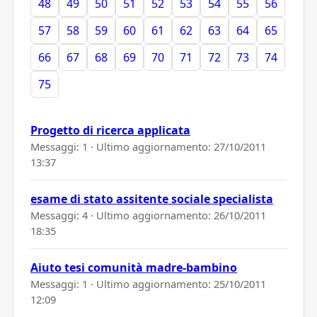
48
49
50
51
52
53
54
55
56
57
58
59
60
61
62
63
64
65
66
67
68
69
70
71
72
73
74
75
Progetto di ricerca applicata
Messaggi: 1 · Ultimo aggiornamento:
27/10/2011
13:37
esame di stato assitente sociale specialista
Messaggi: 4 · Ultimo aggiornamento:
26/10/2011
18:35
Aiuto tesi comunità madre-bambino
Messaggi: 1 · Ultimo aggiornamento:
25/10/2011
12:09