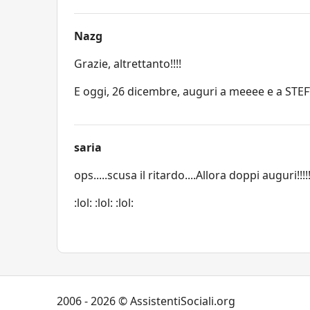
Nazg
Grazie, altrettanto!!!!
E oggi, 26 dicembre, auguri a meeee e a STEF
saria
ops.....scusa il ritardo....Allora doppi auguri!!!!!!!!!
:lol: :lol: :lol:
2006 - 2026 © AssistentiSociali.org