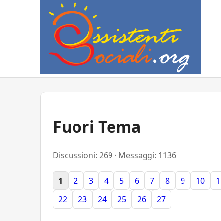
Fuori Tema
Discussioni: 269 · Messaggi: 1136
1
2
3
4
5
6
7
8
9
10
1
22
23
24
25
26
27