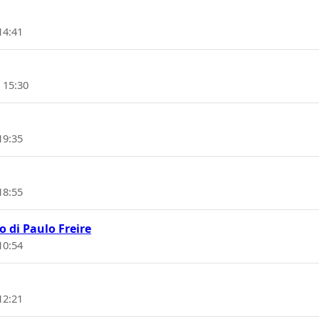
14:41
 15:30
19:35
18:55
 di Paulo Freire
10:54
12:21