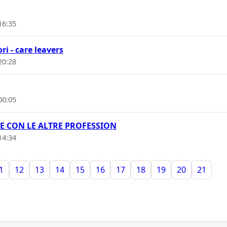
16:35
i - care leavers
20:28
00:05
E CON LE ALTRE PROFESSION
14:34
1
12
13
14
15
16
17
18
19
20
21