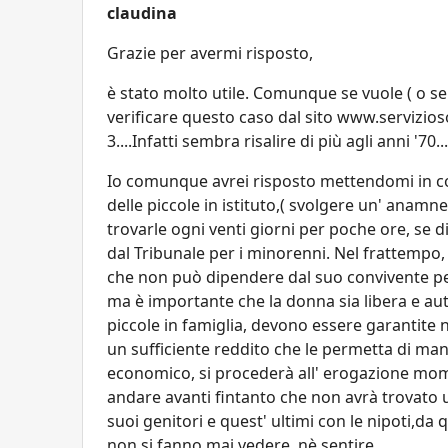
claudina
Grazie per avermi risposto,
è stato molto utile. Comunque se vuole ( o se 
verificare questo caso dal sito www.servizi
3....Infatti sembra risalire di più agli anni '70...
Io comunque avrei risposto mettendomi in con
delle piccole in istituto,( svolgere un' anamn
trovarle ogni venti giorni per poche ore, se 
dal Tribunale per i minorenni. Nel frattempo,
che non può dipendere dal suo convivente pe
ma è importante che la donna sia libera e au
piccole in famiglia, devono essere garantite 
un sufficiente reddito che le permetta di man
economico, si procederà all' erogazione mom
andare avanti fintanto che non avrà trovato u
suoi genitori e quest' ultimi con le nipoti,d
non si fanno mai vedere, nè sentire.