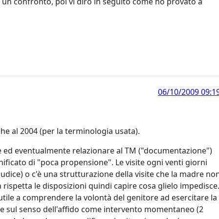
 un confronto, poi vi dirò in seguito come ho provato a
06/10/2009 09:1
he al 2004 (per la terminologia usata).
e ed eventualmente relazionare al TM ("documentazione")
nificato di "poca propensione". Le visite ogni venti giorni
udice) o c'è una strutturazione della visite che la madre no
rispetta le disposizioni quindi capire cosa glielo impedisce
tile a comprendere la volontà del genitore ad esercitare la
nare sul senso dell'affido come intervento momentaneo (2