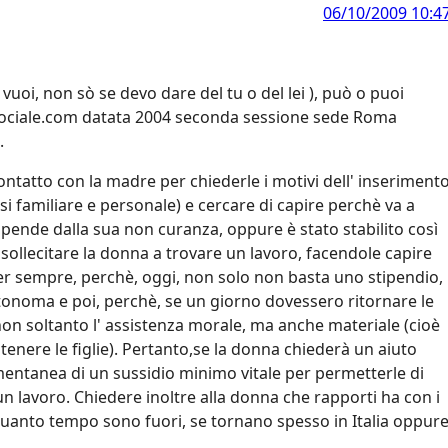
06/10/2009 10:4
vuoi, non sò se devo dare del tu o del lei ), può o puoi
osociale.com datata 2004 seconda sessione sede Roma
.
tatto con la madre per chiederle i motivi dell' inseriment
esi familiare e personale) e cercare di capire perchè va a
dipende dalla sua non curanza, oppure è stato stabilito così
 sollecitare la donna a trovare un lavoro, facendole capire
r sempre, perchè, oggi, non solo non basta uno stipendio,
tonoma e poi, perchè, se un giorno dovessero ritornare le
non soltanto l' assistenza morale, ma anche materiale (cioè
tenere le figlie). Pertanto,se la donna chiederà un aiuto
entanea di un sussidio minimo vitale per permetterle di
n lavoro. Chiedere inoltre alla donna che rapporti ha con i
a quanto tempo sono fuori, se tornano spesso in Italia oppur