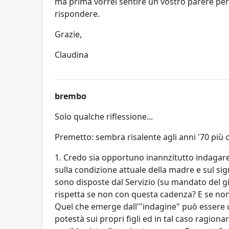
ma prima vorrei sentire un vostro parere per
rispondere.
Grazie,
Claudina
brembo
Solo qualche riflessione...
Premetto: sembra risalente agli anni '70 più c
1. Credo sia opportuno inannzitutto indagar
sulla condizione attuale della madre e sul sig
sono disposte dal Servizio (su mandato del gi
rispetta se non con questa cadenza? E se non 
Quel che emerge dall'"indagine" può essere u
potestà sui propri figli ed in tal caso ragio