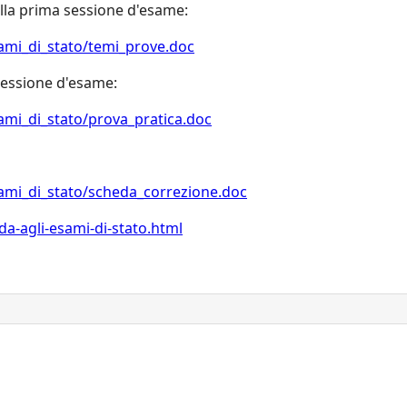
ella prima sessione d'esame:
ami_di_stato/temi_prove.doc
 sessione d'esame:
ami_di_stato/prova_pratica.doc
sami_di_stato/scheda_correzione.doc
da-agli-esami-di-stato.html