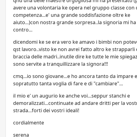
qnd una delle maestre orgogliosa mi ha presentato (
avere una volontaria ke opera nel gruppo classe con 
competenza...e' una grande soddisfazione oltre ke
aiuto...)con nostra grande sorpresa..la signoria mi ha
contro...
dicendomi ke se era vero ke amavo i bimbi non potev
qst lavoro..visto ke non avrei fatto altro ke strapparli 
braccia delle madri..inutile dire ke tutte le mie spiega
sono servite a tranquillizzare la signora!!!
cmq...io sono giovane...e ho ancora tanto da impare 
sopratutto tanta voglia di fare e di "cambiare"...
il mio e' un augurio ke anche voi...seppur stanchi e
demoralizzati...continuate ad andare dritti per la vost
strada...forti dei vostri ideali!
cordialmente
serena