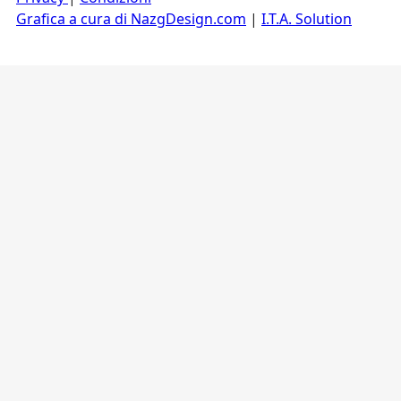
Grafica a cura di NazgDesign.com
|
I.T.A. Solution