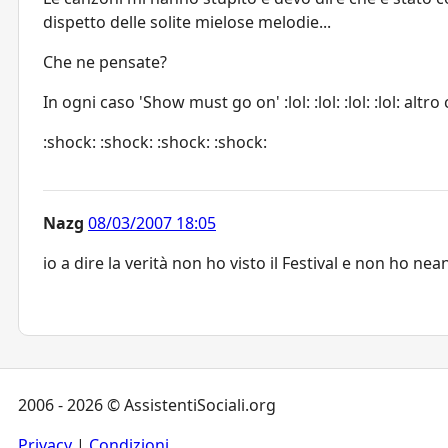
dispetto delle solite mielose melodie...
Che ne pensate?
In ogni caso 'Show must go on' :lol: :lol: :lol: :lol: altro c
:shock: :shock: :shock: :shock:
Nazg
08/03/2007 18:05
io a dire la verità non ho visto il Festival e non ho nea
2006 - 2026 © AssistentiSociali.org
Privacy
|
Condizioni