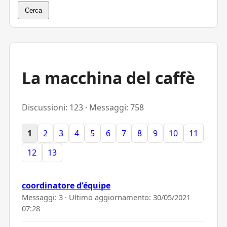
Cerca
La macchina del caffè
Discussioni: 123 · Messaggi: 758
1
2
3
4
5
6
7
8
9
10
11
12
13
coordinatore d'équipe
Messaggi: 3 · Ultimo aggiornamento:
30/05/2021
07:28