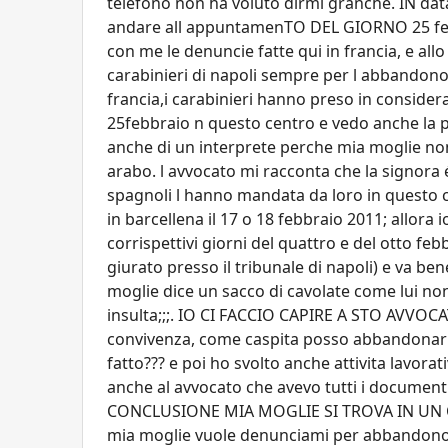
telefono non ha voluto dirmi granché. IN dat
andare all appuntamenTO DEL GIORNO 25 febbraio a
con me le denuncie fatte qui in francia, e al
carabinieri di napoli sempre per l abbandono 
francia,i carabinieri hanno preso in consid
25febbraio n questo centro e vedo anche la 
anche di un interprete perche mia moglie no
arabo. l avvocato mi racconta che la signora é
spagnoli l hanno mandata da loro in questo c
in barcellena il 17 o 18 febbraio 2011; allora
corrispettivi giorni del quattro e del otto f
giurato presso il tribunale di napoli) e va be
moglie dice un sacco di cavolate come lui non
insulta;;;. IO CI FACCIO CAPIRE A STO AVVOC
convivenza, come caspita posso abbandonarla
fatto??? e poi ho svolto anche attivita lavor
anche al avvocato che avevo tutti i documenti c
CONCLUSIONE MIA MOGLIE SI TROVA IN UN CE
mia moglie vuole denunciami per abbandono 