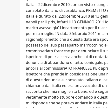
italia il 22dicembre 2010 con un visto ricongiu
consolato italiano di casablanca. PREMETTO ch
italia é durato dal 22dicembre 2010 al 13 gen
napoli per il pds, infatti il 13 GENNAIO 2011 io
marito avevvo gia' l incartamento per il rilasci
per mia moglie. IN data 3febbraio 2011 mia m
ragione(premetto che a questa data era spovv
possesso del suo passaparto marrocchino e d
commissariato francese per denunciare il tutt
ispettore di polizia cerca anche lui di contat
denuncia di abbandono di tetto coniugale, pa
ancora al commissariATO FRANCESE PER aprire
ispettore che prende in considerazione una 
di queste denuncie al consolato italiano di ca
chiamano dall italia ed era un avvocato di un
racconta che mia moglie sta bene, ed e seguita
vertamente molto stupore domando a queston
mi risponde che se potevo andare in italia 