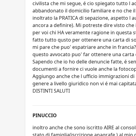
civilista che mi segue, é cio spiegato tutto 
abbandonato il domicilio familiare e no che i
inoltrato la PRATICA di sepazione, aspetto l
ancora a definire). Mi potreste dire visto che
per voi chi HA veramente ragione in questa st
fatto tutto qusto per ottenere una carta di so
mi pare che puo' espatriare anche in francia
questo avvocato puo' far ottenere una carta
Sapendo che io ho delle denuncie fatte, é se
documenti a fornire ci vuole anche la fotoco
Aggiungo anche che l ufficio immigrazioni di 
genere a livello giuridico non vi é mai capitata
DISTINTI SALUTI
PINUCCIO
inoltro anche che sono iscritto AIRE al consol
stato di famiglia(iscrizione anagrafe ) al mi