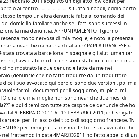
a 23 febbraio 2011 acquisto un biglietto low coast per
l centro........................ situato a napoli, oddio porto
lo stesso tempo un altra denuncia fatta al comando dei
del domicilio familare anche se i fatti sono successi in
erazione la mia denuncia. APPUNTAMLENTO il giorno
presenza molto nervosa di mia moglie; e noto la presenza
n parla neanche na parola d italiano? PARLA FRANCESE e
 stata trovata a barcellona in spagna e gli aiuti umanitari
entro, l avvocato mi dice che sono stato io a abbandonala
 io ci ho mostrato le due denuncie fatte da me nei
ebbraio (denuncie che ho fatto tradurre da un traduttore
ne dice ilsuo avvocato qui pero ci sono due versioni, poi mia
 vuole farmi i documenti per il soggiorno, mi picia, mi
ATO che io e mia moglie non sono neanche due mesi di
??? e poi ditemi con tutte ste caspite de denuncie che ho
ativa dal 9FEBBRAIO 2011 AL 12 FEBBRAIO 2011; io h spigato
artacei per il rilascio del titolo di soggiorno francese. IN
NTRO per immigrati, a me ma detto il suo avvocato che
nel frattempo in data 4MARZO2011 ho fatto appello di un