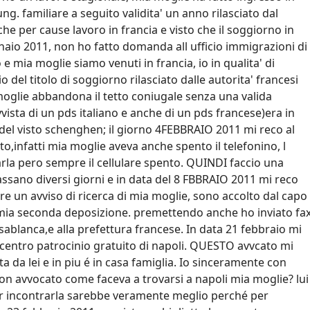
ng. familiare a seguito validita' un anno rilasciato dal
e per cause lavoro in francia e visto che il soggiorno in
naio 2011, non ho fatto domanda all ufficio immigrazioni di
 e mia moglie siamo venuti in francia, io in qualita' di
o del titolo di soggiorno rilasciato dalle autorita' francesi
oglie abbandona il tetto coniugale senza una valida
ista di un pds italiano e anche di un pds francese)era in
el visto schenghen; il giorno 4FEBBRAIO 2011 mi reco al
o,infatti mia moglie aveva anche spento il telefonino, l
tarla pero sempre il cellulare spento. QUINDI faccio una
ssano diversi giorni e in data del 8 FBBRAIO 2011 mi reco
 un avviso di ricerca di mia moglie, sono accolto dal capo
mia seconda deposizione. premettendo anche ho inviato fa
sablanca,e alla prefettura francese. In data 21 febbraio mi
 centro patrocinio gratuito di napoli. QUESTO avvcato mi
 da lei e in piu é in casa famiglia. Io sinceramente con
 avvocato come faceva a trovarsi a napoli mia moglie? lui
per incontrarla sarebbe veramente meglio perché per