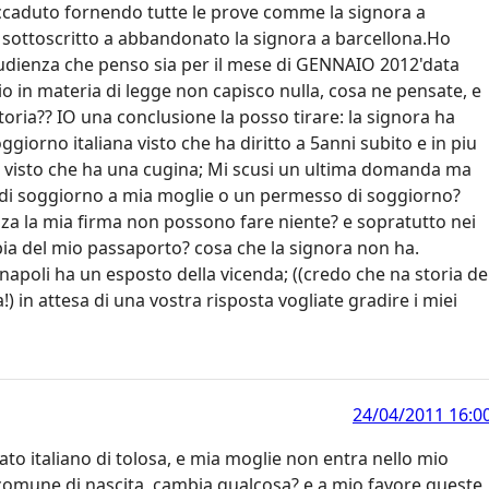
l accaduto fornendo tutte le prove comme la signora a
l sottoscritto a abbandonato la signora a barcellona.Ho
 audienza che penso sia per il mese di GENNAIO 2012'data
 io in materia di legge non capisco nulla, cosa ne pensate, e
oria?? IO una conclusione la posso tirare: la signora ha
ggiorno italiana visto che ha diritto a 5anni subito e in piu
? visto che ha una cugina; Mi scusi un ultima domanda ma
 di soggiorno a mia moglie o un permesso di soggiorno?
nza la mia firma non possono fare niente? e sopratutto nei
pia del mio passaporto? cosa che la signora non ha.
napoli ha un esposto della vicenda; ((credo che na storia de
!) in attesa di una vostra risposta vogliate gradire i miei
24/04/2011 16:0
ato italiano di tolosa, e mia moglie non entra nello mio
o comune di nascita, cambia qualcosa? e a mio favore queste