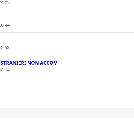
04:05
08:44
12:58
RI STRANIERI NON ACCOM
18:14