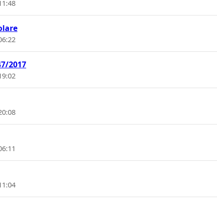
11:48
olare
06:22
47/2017
19:02
20:08
06:11
11:04