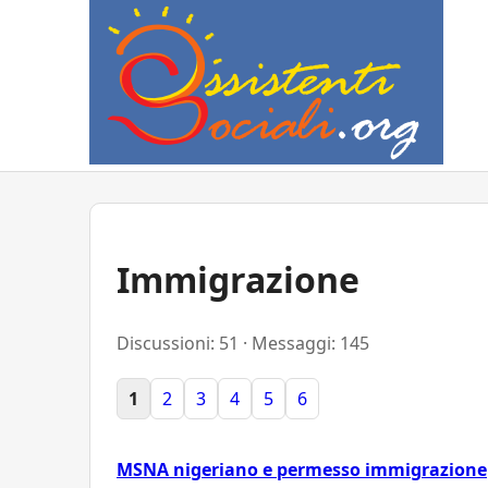
Immigrazione
Discussioni: 51 · Messaggi: 145
1
2
3
4
5
6
MSNA nigeriano e permesso immigrazione