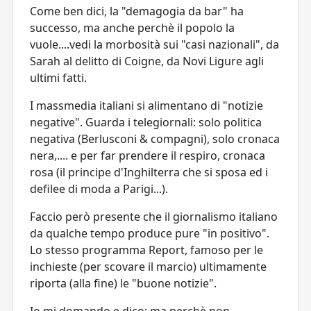
Come ben dici, la "demagogia da bar" ha
successo, ma anche perchè il popolo la
vuole....vedi la morbosità sui "casi nazionali", da
Sarah al delitto di Coigne, da Novi Ligure agli
ultimi fatti.
I massmedia italiani si alimentano di "notizie
negative". Guarda i telegiornali: solo politica
negativa (Berlusconi & compagni), solo cronaca
nera,.... e per far prendere il respiro, cronaca
rosa (il principe d'Inghilterra che si sposa ed i
defilee di moda a Parigi...).
Faccio però presente che il giornalismo italiano
da qualche tempo produce pure "in positivo".
Lo stesso programma Report, famoso per le
inchieste (per scovare il marcio) ultimamente
riporta (alla fine) le "buone notizie".
Io mi domando e dico: ma perchè non