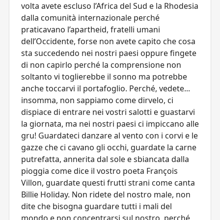
volta avete escluso l’Africa del Sud e la Rhodesia
dalla comunità internazionale perché
praticavano l’apartheid, fratelli umani
dell’Occidente, forse non avete capito che cosa
sta succedendo nei nostri paesi oppure fingete
di non capirlo perché la comprensione non
soltanto vi toglierebbe il sonno ma potrebbe
anche toccarvi il portafoglio. Perché, vedete...
insomma, non sappiamo come dirvelo, ci
dispiace di entrare nei vostri salotti e guastarvi
la giornata, ma nei nostri paesi ci impiccano alle
gru! Guardateci danzare al vento con i corvi e le
gazze che ci cavano gli occhi, guardate la carne
putrefatta, annerita dal sole e sbiancata dalla
pioggia come dice il vostro poeta François
Villon, guardate questi frutti strani come canta
Billie Holiday. Non ridete del nostro male, non
dite che bisogna guardare tutti i mali del
mondo e non concentrarsi sul nostro, perché