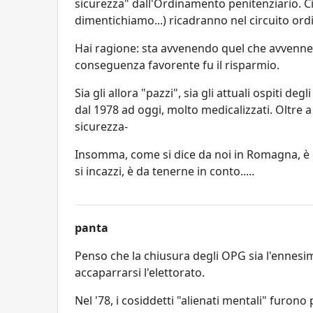
sicurezza" dall'Ordinamento penitenziario. Ciò
dimentichiamo...) ricadranno nel circuito ord
Hai ragione: sta avvenendo quel che avvenne n
conseguenza favorente fu il risparmio.
Sia gli allora "pazzi", sia gli attuali ospiti deg
dal 1978 ad oggi, molto medicalizzati. Oltre a
sicurezza-
Insomma, come si dice da noi in Romagna, è c
si incazzi, è da tenerne in conto.....
panta
Penso che la chiusura degli OPG sia l'ennesima
accaparrarsi l'elettorato.
Nel '78, i cosiddetti "alienati mentali" furono