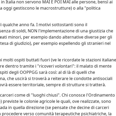
i in Italia non servono MAI E POI MAI alle persone, bensì ai
ora oggi gestiscono le macrostrutture) o alla "politica
 qualche anno fa. I motivi sottostanti sono il
ssenza di soldi, NON l'implementazione di una giustizia che
eati minori, per esempio dando alternative diverse per gli
tesa di giudizio), per esempio espellendo gli stranieri nel
lti ospiti buttati fuori (ve le ricordate le stazioni italian
are dentro tramite i "ricoveri volontari": il malato di mente
piti degli OOPPGG sarà così: al di là di quelli che
 che uscirà si troverà a reiterare le condotte antisociali
vrà essere territoriale, sempre di strutture si tratterà.
carceri come di "luoghi chiusi". Chi conosce l'Ordinamento
previste le colonie agricole le quali, ove realizzate, sono
 vada in quella direzione (se pensate che decine di carceri
a procedere verso comunità terapeutiche psichiatriche, la