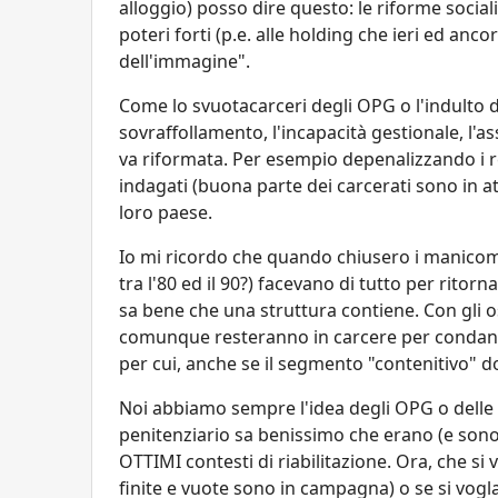
alloggio) posso dire questo: le riforme social
poteri forti (p.e. alle holding che ieri ed anc
dell'immagine".
Come lo svuotacarceri degli OPG o l'indulto di
sovraffollamento, l'incapacità gestionale, l'a
va riformata. Per esempio depenalizzando i r
indagati (buona parte dei carcerati sono in at
loro paese.
Io mi ricordo che quando chiusero i manicomi mo
tra l'80 ed il 90?) facevano di tutto per ritorn
sa bene che una struttura contiene. Con gli os
comunque resteranno in carcere per condanna,
per cui, anche se il segmento "contenitivo" do
Noi abbiamo sempre l'idea degli OPG o delle 
penitenziario sa benissimo che erano (e sono) 
OTTIMI contesti di riabilitazione. Ora, che si
finite e vuote sono in campagna) o se si vogl