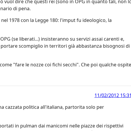
 vuol dire che questi rei (sono in OPG in quanto tali, non l
inario di pena.
el 1978 con la Legge 180: l'imput fu ideologico, la
li OPG (se liberati...) insisteranno su servizi assai carenti e,
 portare scompiglio in territori già abbastanza bisognosi di
ome "fare le nozze coi fichi secchi". Che poi qualche ospit
11/02/2012 15:3
 cazzata politica all'italiana, partorita solo per
 portati in pulman dai manicomi nelle piazze dei rispettivi