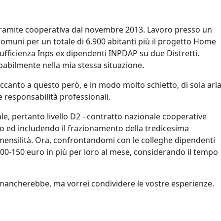
tramite cooperativa dal novembre 2013. Lavoro presso un
e Comuni per un totale di 6.900 abitanti più il progetto Home
ufficienza Inps ex dipendenti INPDAP su due Distretti.
robabilmente nella mia stessa situazione.
ccanto a questo però, e in modo molto schietto, di sola ari
te responsabilità professionali.
e, pertanto livello D2 - contratto nazionale cooperative
rico ed includendo il frazionamento della tredicesima
 mensilità. Ora, confrontandomi con le colleghe dipendenti
 100-150 euro in più per loro al mese, considerando il tempo
i mancherebbe, ma vorrei condividere le vostre esperienze.