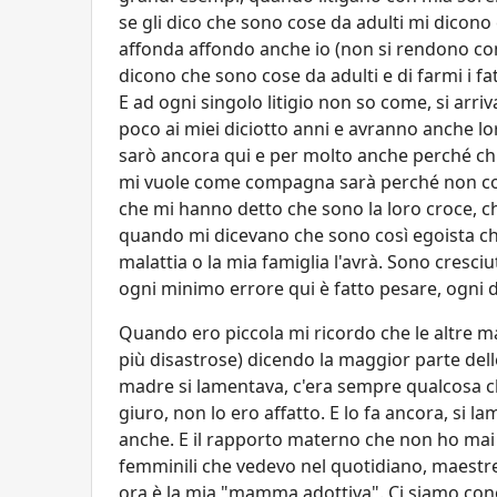
se gli dico che sono cose da adulti mi dicono
affonda affondo anche io (non si rendono co
dicono che sono cose da adulti e di farmi i f
E ad ogni singolo litigio non so come, si arr
poco ai miei diciotto anni e avranno anche l
sarò ancora qui e per molto anche perché c
mi vuole come compagna sarà perché non concl
che mi hanno detto che sono la loro croce, ch
quando mi dicevano che sono così egoista c
malattia o la mia famiglia l'avrà. Sono cresciu
ogni minimo errore qui è fatto pesare, ogni di
Quando ero piccola mi ricordo che le altre m
più disastrose) dicendo la maggior parte delle
madre si lamentava, c'era sempre qualcosa 
giuro, non lo ero affatto. E lo fa ancora, si 
anche. E il rapporto materno che non ho mai
femminili che vedevo nel quotidiano, maestre
ora è la mia "mamma adottiva". Ci siamo conosc