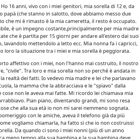
Ho 16 anni, vivo con i miei genitori, mia sorella di 12 e, da
 mio papà (che stanno in salotto, dove abbiamo messo due
io che mi è rimasto è la mia cameretta, il resto è occupato.
abile, è un impegno costante,principalmente per mia madre
te che è partita per 15 giorni per andare all'estero dai suo
, lavandolo mettendolo a letto ecc. Mia nonna fa i capricci,
o loro la situazione tra i miei e mia sorella è peggiorata.
 affettivo con i miei, non l'hanno mai costruito, il nostro
 "civile". Tra loro e mia sorella non so perché è andata in
a realtà dei fatti. Io vedevo mia madre e lei che parlavano
scuola, la mamma che la abbracciava e le "spiavo" dalla
cose non le aveva mai fatte. Mi ricordo lei chiamava mia
arrabbiavo. Pian piano, diventando grandi, mi sono resa
cose che alla sua età io non mi sarei nemmeno sognata.
 pomeriggio con le amiche, aveva il telefono già da più
 come vogliamo chiamarla, ha fatto sì che io non costruissi
ella. Da quando ci sono i miei nonni (più di un anno
dica meno tempo alla sua bambina e la sua bambina deve