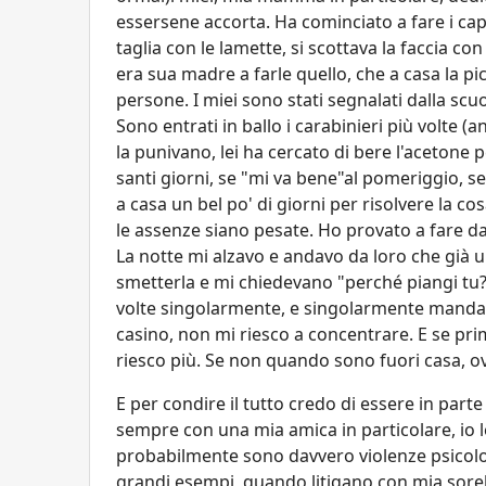
essersene accorta. Ha cominciato a fare i cap
taglia con le lamette, si scottava la faccia co
era sua madre a farle quello, che a casa la 
persone. I miei sono stati segnalati dalla scuo
Sono entrati in ballo i carabinieri più volte (
la punivano, lei ha cercato di bere l'acetone pe
santi giorni, se "mi va bene"al pomeriggio, se
a casa un bel po' di giorni per risolvere la co
le assenze siano pesate. Ho provato a fare d
La notte mi alzavo e andavo da loro che già u
smetterla e mi chiedevano "perché piangi tu?".
volte singolarmente, e singolarmente mandano 
casino, non mi riesco a concentrare. E se pri
riesco più. Se non quando sono fuori casa, ov
E per condire il tutto credo di essere in par
sempre con una mia amica in particolare, io 
probabilmente sono davvero violenze psico
grandi esempi, quando litigano con mia sore