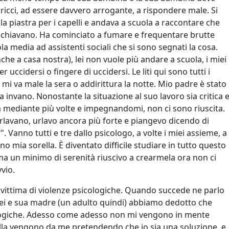
ricci, ad essere davvero arrogante, a rispondere male. Si
n la piastra per i capelli e andava a scuola a raccontare che
picchiavano. Ha cominciato a fumare e frequentare brutte
la media ad assistenti sociali che si sono segnati la cosa.
anche a casa nostra), lei non vuole più andare a scuola, i miei
r uccidersi o fingere di uccidersi. Le liti qui sono tutti i
 mi va male la sera o addirittura la notte. Mio padre è stato
sa invano. Nonostante la situazione al suo lavoro sia critica 
a mediante più volte e impegnandomi, non ci sono riuscita.
rlavano, urlavo ancora più forte e piangevo dicendo di
 Vanno tutti e tre dallo psicologo, a volte i miei assieme, a
mia sorella. È diventato difficile studiare in tutto questo
ma un minimo di serenità riuscivo a crearmela ora non ci
vio.
te vittima di violenze psicologiche. Quando succede ne parlo
lei e sua madre (un adulto quindi) abbiamo dedotto che
logiche. Adesso come adesso non mi vengono in mente
lla vengono da me pretendendo che io sia una soluzione, e