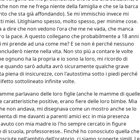
 che non me ne frega niente della famiglia e che se la barca
nto che sta già affondando). Se mi immischio invece mi
atti miei. Litighiamo spesso, molto spesso, per minime cose.
iva a dire che non vedono l'ora che me ne vada, che manca
oro la pace. A questo collegano che probabilmente a 18 anni
hi mi prende ad una come me? E se non è perché nessuno
uderò niente nella vita. Non sto più a contare le volte
e ognuno ha la propria e io sono la loro, mi ricordo di
he quando sarò adulta avrò sicuramente qualche grave
ta piena di insicurezze, con l'autostima sotto i piedi perché
fetto sottolineato infinite volte.
amme parlavano delle loro figlie (anche le mamme di quelle
 caratteristiche positive, erano fiere delle loro bimbe. Mia
che non andava, mi disegnava come un mostro anche se lo
lamenta di me davanti a parenti amici ecc in mia presenza
 avuto con mia madre io l'ho sempre cercato in figure
 di scuola, professoresse.. Finché ho conosciuto quella che
iute nell'ambito dell'oratorio, ci siamo scoperte simili. Le