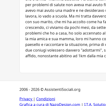
per problemi di salute non aveva mai avuto fi
avevo mai avuto una madre e ne desideravo u
lavora, io vado a scuola. Ma mi tratta davve
con suo marito, che mi ha accolto come ha fat
crescendo, ci viviamo da pochi mesi, da sette
problemi che ho a casa, ho solo accennato al
la mia amica e sua mamma, loro mi hanno cons
paesello e raccontare la situazione, prima di c
due coniugi volessero davvero "adottarmi", sar
affido, nonostante abitino ad 1km dalla mia c
2006 - 2026 © AssistentiSociali.org
Privacy
|
Condizioni
Grafica a cura di NazgDesign.com
|
I.T.A. Soluti