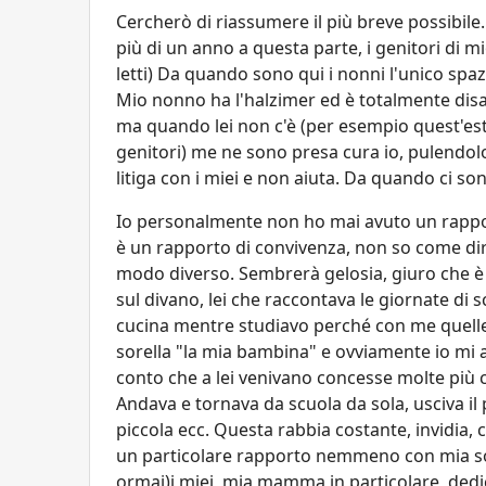
Cercherò di riassumere il più breve possibile. 
più di un anno a questa parte, i genitori di
letti) Da quando sono qui i nonni l'unico spaz
Mio nonno ha l'halzimer ed è totalmente dis
ma quando lei non c'è (per esempio quest'esta
genitori) me ne sono presa cura io, pulendolo
litiga con i miei e non aiuta. Da quando ci son
Io personalmente non ho mai avuto un rapporto
è un rapporto di convivenza, non so come dire,
modo diverso. Sembrerà gelosia, giuro che è l
sul divano, lei che raccontava le giornate di 
cucina mentre studiavo perché con me quelle 
sorella "la mia bambina" e ovviamente io mi 
conto che a lei venivano concesse molte più 
Andava e tornava da scuola da sola, usciva il
piccola ecc. Questa rabbia costante, invidia,
un particolare rapporto nemmeno con mia sor
ormai)i miei, mia mamma in particolare, de