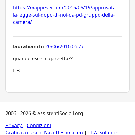
https://mappeser.com/2016/06/15/approvata-
la-legge-sul-dopo-di-noi-da-pd-gruppo-della-
camera/
laurabianchi
20/06/2016 06:27
quando esce in gazzetta??
L.B.
2006 - 2026 © AssistentiSociali.org
Privacy
|
Condizioni
Grafica a cura di NazgDesign.com
|
I.T.A. Solution