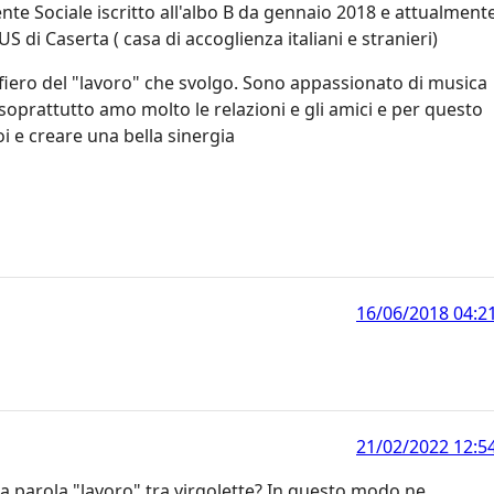
e Sociale iscritto all'albo B da gennaio 2018 e attualment
di Caserta ( casa di accoglienza italiani e stranieri)
 fiero del "lavoro" che svolgo. Sono appassionato di musica
a soprattutto amo molto le relazioni e gli amici e per questo
oi e creare una bella sinergia
16/06/2018 04:2
21/02/2022 12:5
 parola "lavoro" tra virgolette? In questo modo ne