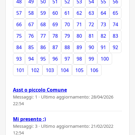
48
49
50
51
52
53
54
55
56
57
58
59
60
61
62
63
64
65
66
67
68
69
70
71
72
73
74
75
76
77
78
79
80
81
82
83
84
85
86
87
88
89
90
91
92
93
94
95
96
97
98
99
100
101
102
103
104
105
106
Asst o piccolo Comune
Messaggi: 1 · Ultimo aggiornamento:
28/04/2026
22:54
Mi presento ;)
Messaggi: 3 · Ultimo aggiornamento:
21/02/2022
12:54