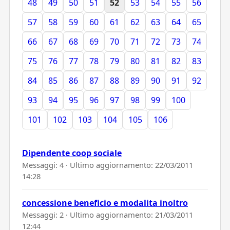
48
49
50
51
52
53
54
55
56
57
58
59
60
61
62
63
64
65
66
67
68
69
70
71
72
73
74
75
76
77
78
79
80
81
82
83
84
85
86
87
88
89
90
91
92
93
94
95
96
97
98
99
100
101
102
103
104
105
106
Dipendente coop sociale
Messaggi: 4 · Ultimo aggiornamento:
22/03/2011
14:28
concessione beneficio e modalita inoltro
Messaggi: 2 · Ultimo aggiornamento:
21/03/2011
12:44