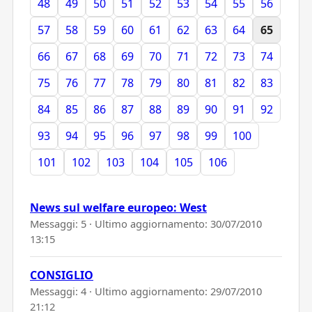
48
49
50
51
52
53
54
55
56
57
58
59
60
61
62
63
64
65
66
67
68
69
70
71
72
73
74
75
76
77
78
79
80
81
82
83
84
85
86
87
88
89
90
91
92
93
94
95
96
97
98
99
100
101
102
103
104
105
106
News sul welfare europeo: West
Messaggi: 5 · Ultimo aggiornamento:
30/07/2010
13:15
CONSIGLIO
Messaggi: 4 · Ultimo aggiornamento:
29/07/2010
21:12