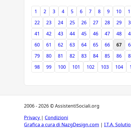
1
2
3
4
5
6
7
8
9
10
1
22
23
24
25
26
27
28
29
3
41
42
43
44
45
46
47
48
4
60
61
62
63
64
65
66
67
6
79
80
81
82
83
84
85
86
8
98
99
100
101
102
103
104
2006 - 2026 © AssistentiSociali.org
Privacy
|
Condizioni
Grafica a cura di NazgDesign.com
|
I.T.A. Soluti