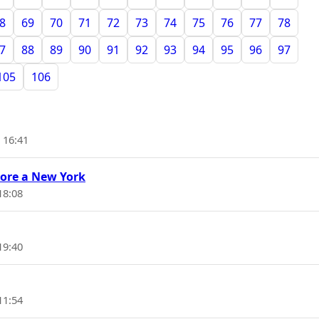
8
69
70
71
72
73
74
75
76
77
78
7
88
89
90
91
92
93
94
95
96
97
105
106
 16:41
ttore a New York
18:08
19:40
11:54