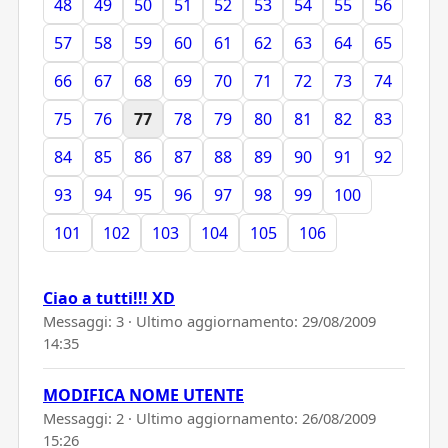
48
49
50
51
52
53
54
55
56
57
58
59
60
61
62
63
64
65
66
67
68
69
70
71
72
73
74
75
76
77
78
79
80
81
82
83
84
85
86
87
88
89
90
91
92
93
94
95
96
97
98
99
100
101
102
103
104
105
106
Ciao a tutti!!! XD
Messaggi: 3 · Ultimo aggiornamento:
29/08/2009
14:35
MODIFICA NOME UTENTE
Messaggi: 2 · Ultimo aggiornamento:
26/08/2009
15:26