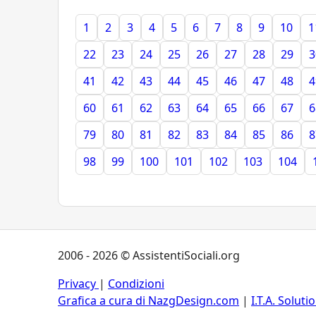
1
2
3
4
5
6
7
8
9
10
1
22
23
24
25
26
27
28
29
3
41
42
43
44
45
46
47
48
4
60
61
62
63
64
65
66
67
6
79
80
81
82
83
84
85
86
8
98
99
100
101
102
103
104
2006 - 2026 © AssistentiSociali.org
Privacy
|
Condizioni
Grafica a cura di NazgDesign.com
|
I.T.A. Soluti