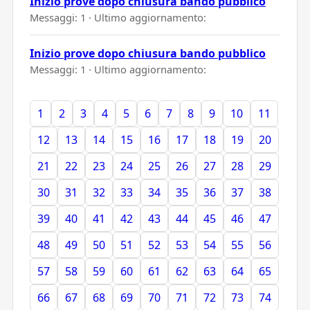
Inizio prove dopo chiusura bando pubblico
Messaggi: 1 · Ultimo aggiornamento:
Inizio prove dopo chiusura bando pubblico
Messaggi: 1 · Ultimo aggiornamento:
1
2
3
4
5
6
7
8
9
10
11
12
13
14
15
16
17
18
19
20
21
22
23
24
25
26
27
28
29
30
31
32
33
34
35
36
37
38
39
40
41
42
43
44
45
46
47
48
49
50
51
52
53
54
55
56
57
58
59
60
61
62
63
64
65
66
67
68
69
70
71
72
73
74