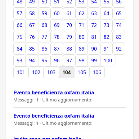
48
49
50
51
52
53
54
55
56
57
58
59
60
61
62
63
64
65
66
67
68
69
70
71
72
73
74
75
76
77
78
79
80
81
82
83
84
85
86
87
88
89
90
91
92
93
94
95
96
97
98
99
100
101
102
103
104
105
106
Evento beneficienza oxfam italia
Messaggi: 1 · Ultimo aggiornamento:
Evento beneficienza oxfam italia
Messaggi: 1 · Ultimo aggiornamento:
invito cena per oxfam italia