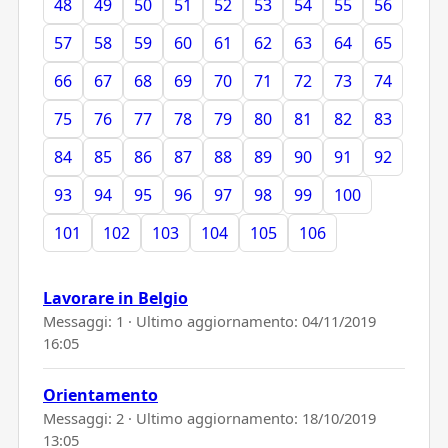
48
49
50
51
52
53
54
55
56
57
58
59
60
61
62
63
64
65
66
67
68
69
70
71
72
73
74
75
76
77
78
79
80
81
82
83
84
85
86
87
88
89
90
91
92
93
94
95
96
97
98
99
100
101
102
103
104
105
106
Lavorare in Belgio
Messaggi: 1 · Ultimo aggiornamento:
04/11/2019
16:05
Orientamento
Messaggi: 2 · Ultimo aggiornamento:
18/10/2019
13:05