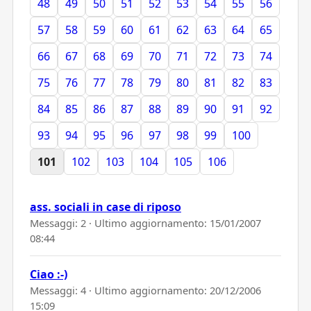
48
49
50
51
52
53
54
55
56
57
58
59
60
61
62
63
64
65
66
67
68
69
70
71
72
73
74
75
76
77
78
79
80
81
82
83
84
85
86
87
88
89
90
91
92
93
94
95
96
97
98
99
100
101
102
103
104
105
106
ass. sociali in case di riposo
Messaggi: 2 · Ultimo aggiornamento:
15/01/2007
08:44
Ciao :-)
Messaggi: 4 · Ultimo aggiornamento:
20/12/2006
15:09