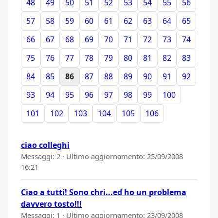
48
49
50
51
52
53
54
55
56
57
58
59
60
61
62
63
64
65
66
67
68
69
70
71
72
73
74
75
76
77
78
79
80
81
82
83
84
85
86
87
88
89
90
91
92
93
94
95
96
97
98
99
100
101
102
103
104
105
106
ciao colleghi
Messaggi: 2 · Ultimo aggiornamento:
25/09/2008
16:21
Ciao a tutti! Sono chri...ed ho un problema
davvero tosto!!!
Messaggi: 1 · Ultimo aggiornamento:
23/09/2008