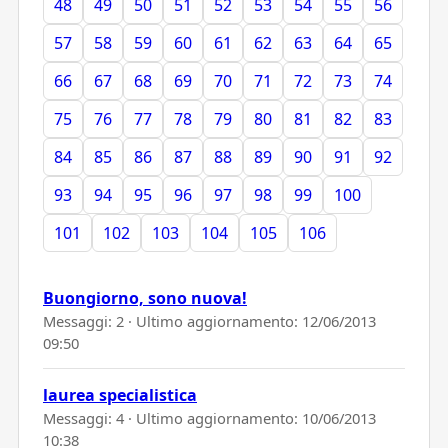
48
49
50
51
52
53
54
55
56
57
58
59
60
61
62
63
64
65
66
67
68
69
70
71
72
73
74
75
76
77
78
79
80
81
82
83
84
85
86
87
88
89
90
91
92
93
94
95
96
97
98
99
100
101
102
103
104
105
106
Buongiorno, sono nuova!
Messaggi: 2 · Ultimo aggiornamento:
12/06/2013
09:50
laurea specialistica
Messaggi: 4 · Ultimo aggiornamento:
10/06/2013
10:38