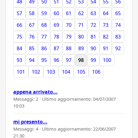
48
49
50
51
52
53
54
55
56
57
58
59
60
61
62
63
64
65
66
67
68
69
70
71
72
73
74
75
76
77
78
79
80
81
82
83
84
85
86
87
88
89
90
91
92
93
94
95
96
97
98
99
100
101
102
103
104
105
106
appena arrivato...
Messaggi: 2 · Ultimo aggiornamento:
04/07/2007
10:03
mi presento...
Messaggi: 4 · Ultimo aggiornamento:
22/06/2007
21:30