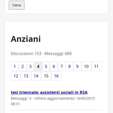
Cerca
Anziani
Discussioni: 153 · Messaggi: 660
1
2
3
4
5
6
7
8
9
10
11
12
13
14
15
16
tesi triennale: assistenti sociali in RSA
Messaggi: 3 · Ultimo aggiornamento:
16/05/2015
08:31