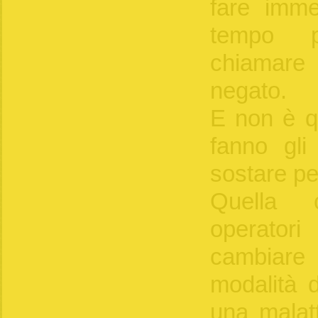
fare imme
tempo p
chiamare 
negato.
E non è qu
fanno gli
sostare pe
Quella 
operator
cambiare
modalità 
una malatt