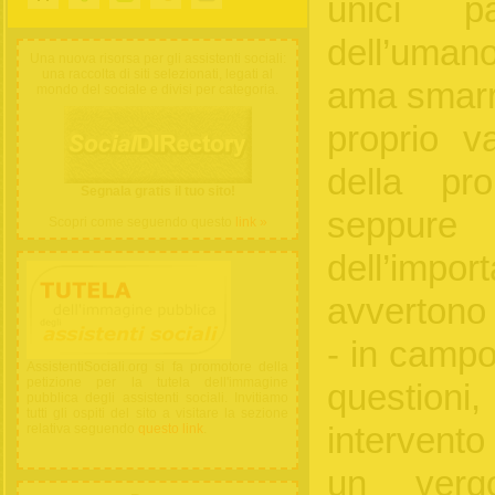
unici p
dell’uman
Una nuova risorsa per gli assistenti sociali:
una raccolta di siti selezionati, legati al
ama smarri
mondo del sociale e divisi per categoria.
proprio va
della pro
Segnala gratis il tuo sito!
seppure 
Scopri come seguendo questo
link »
dell’imp
avvertono n
- in campo 
AssistentiSociali.org si fa promotore della
petizione per la tutela dell'immagine
questio
pubblica degli assistenti sociali. Invitiamo
tutti gli ospiti del sito a visitare la sezione
intervento
relativa seguendo
questo link
.
un verg