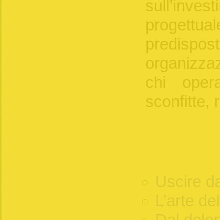
sull’inves
progett
predi
organizzaz
chi oper
sconfitte, r
Uscire dal
L’arte de