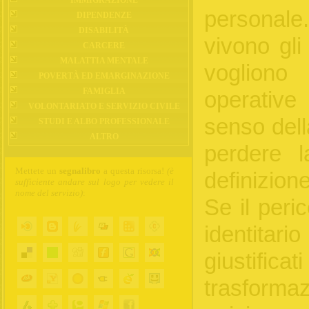
personale.
DIPENDENZE
DISABILITÀ
vivono gli
CARCERE
MALATTIA MENTALE
vogliono
POVERTÀ ED EMARGINAZIONE
FAMIGLIA
operative 
VOLONTARIATO E SERVIZIO CIVILE
senso dell
STUDI E ALBO PROFESSIONALE
ALTRO
perdere l
Mettete un
segnalibro
a questa risorsa!
(è
definizione
sufficiente andare sul logo per vedere il
nome del servizio)
:
Se il peri
identitari
giustifica
trasforma