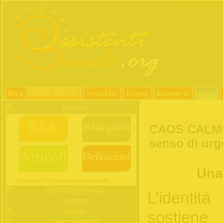
Blog
Home del sito
Socialdir
Forum
Glossario
Chat
BISOGNI
CAOS CALMO.
senso di urge
Una 
Contenere l’urgenza professionale
SERVIZIO SOCIALE
L’identi
ANZIANI
MINORI
sostiene
IMMIGRAZIONE