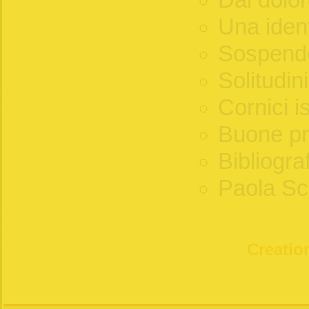
Dal dolor
Una ident
Sospende
Solitudini
Cornici is
Buone pr
Bibliogra
Paola Sc
Creation