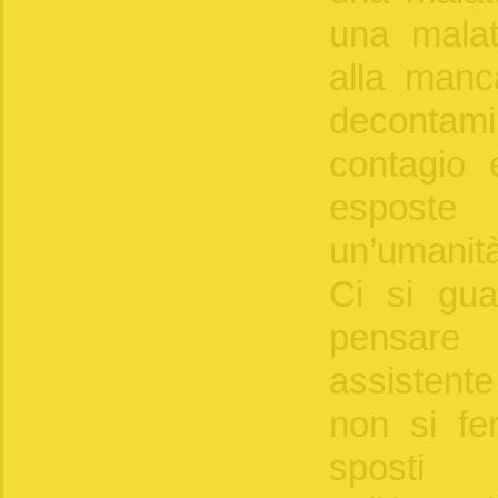
una malatt
alla manc
decontamin
contagio 
espost
un’umanità
Ci si gua
pensare 
assistent
non si fe
spost