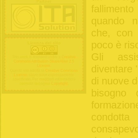
Partner
fallimen
quando no
che, con a
poco è riso
Licenza del sito
Gli assi
This work is licensed under a
Creative
Commons Attribution-ShareAlike 2.5
diventare "
License
.
Questo sito adotta la
Creative Commons
License
, salvo dove espressamente
di nuove d
specificato. Per maggiori informazioni
consulta la pagina
Copyright
.
bisogno 
formazio
condo
consapevo