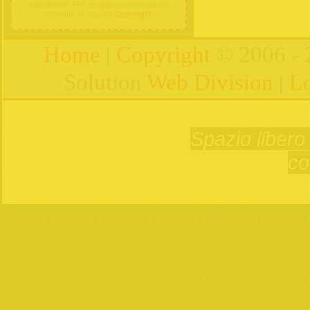
specificato. Per maggiori informazioni
consulta la pagina
Copyright
.
Home
|
Copyright
© 2006 - 
Solution
Web Division
|
Lo
Spazio libero 
co