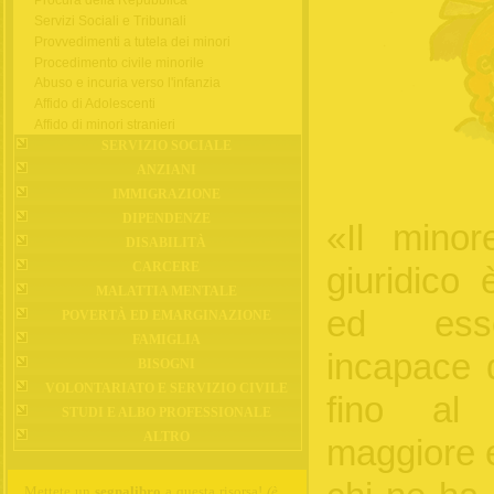
Procura della Repubblica
Servizi Sociali e Tribunali
Provvedimenti a tutela dei minori
Procedimento civile minorile
Abuso e incuria verso l'infanzia
Affido di Adolescenti
Affido di minori stranieri
SERVIZIO SOCIALE
ANZIANI
IMMIGRAZIONE
DIPENDENZE
«Il minor
DISABILITÀ
CARCERE
giuridico 
MALATTIA MENTALE
ed esse
POVERTÀ ED EMARGINAZIONE
FAMIGLIA
incapace d
BISOGNI
VOLONTARIATO E SERVIZIO CIVILE
fino al 
STUDI E ALBO PROFESSIONALE
ALTRO
maggiore e
Mettete un
segnalibro
a questa risorsa!
(è