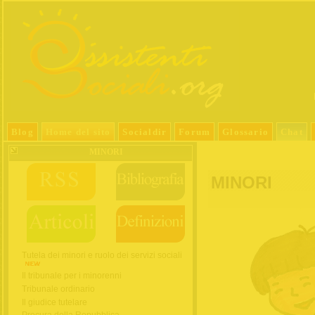
Blog
Home del sito
Socialdir
Forum
Glossario
Chat
MINORI
MINORI
Tutela dei minori e ruolo dei servizi sociali
Il tribunale per i minorenni
Tribunale ordinario
Il giudice tutelare