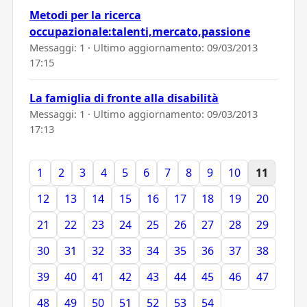
Metodi per la ricerca
occupazionale:talenti,mercato,passione
Messaggi: 1 · Ultimo aggiornamento:
09/03/2013
17:15
La famiglia di fronte alla disabilità
Messaggi: 1 · Ultimo aggiornamento:
09/03/2013
17:13
1
2
3
4
5
6
7
8
9
10
11
12
13
14
15
16
17
18
19
20
21
22
23
24
25
26
27
28
29
30
31
32
33
34
35
36
37
38
39
40
41
42
43
44
45
46
47
48
49
50
51
52
53
54